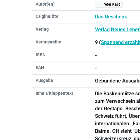
Autor(en)
Peter Kast
Originaltitel
Das Geschenk
Verlag
Verlag Neues Lebe
Verlagsreihe
9 (
Spannend erzähl
ISBN
-
EAN
-
Ausgabe
Gebundene Ausgab
Inhalt/Klappentext
Die Baskenmiitze sc
zum Verwechseln ähn
der Gestapo. Beschwe
Schweiz führt. Über
internationalen ,,F
Balme. Oft steht "
Schweizerkreuz, das