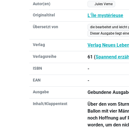
Autor(en)
Jules Verne
Originaltitel
L’Île mystérieuse
Übersetzt von
die bearbeitet und leicht 
Dieser Ausgabe liegt ein
Verlag
Verlag Neues Lebe
Verlagsreihe
61 (
Spannend erzäh
ISBN
-
EAN
-
Ausgabe
Gebundene Ausgab
Inhalt/Klappentext
Über den vom Sturm 
Ballon mit vier Mä
noch Hoffnung auf Re
worden, um den nich