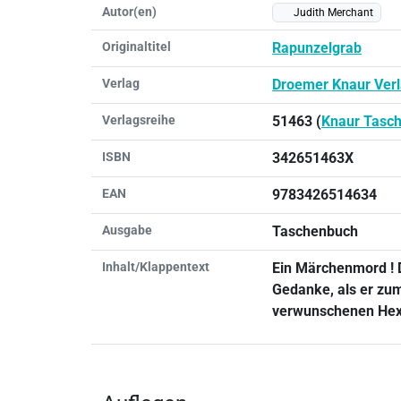
Autor(en)
Judith Merchant
Originaltitel
Rapunzelgrab
Verlag
Droemer Knaur Ver
Verlagsreihe
51463 (
Knaur Tasc
ISBN
342651463X
EAN
9783426514634
Ausgabe
Taschenbuch
Inhalt/Klappentext
Ein Märchenmord ! 
Gedanke, als er zu
verwunschenen Hexe