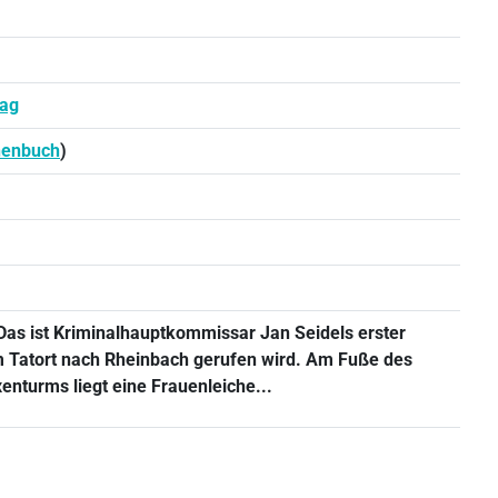
lag
henbuch
)
Das ist Kriminalhauptkommissar Jan Seidels erster
m Tatort nach Rheinbach gerufen wird. Am Fuße des
nturms liegt eine Frauenleiche...