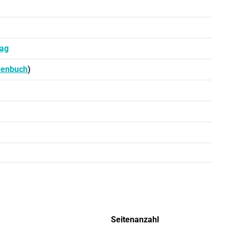
lag
henbuch
)
Seitenanzahl