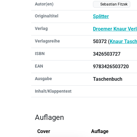
Autor(en)
Sebastian Fitzek
Originaltitel
Splitter
Verlag
Droemer Knaur Ver
Verlagsreihe
50372 (
Knaur Tasc
ISBN
3426503727
EAN
9783426503720
Ausgabe
Taschenbuch
Inhalt/Klappentext
Auflagen
Cover
Auflage