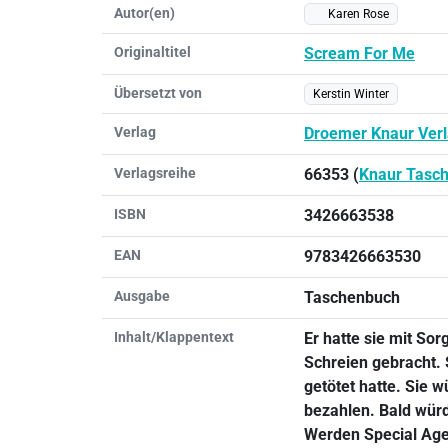
Autor(en)
Karen Rose
Originaltitel
Scream For Me
Übersetzt von
Kerstin Winter
Verlag
Droemer Knaur Ver
Verlagsreihe
66353 (
Knaur Tasc
ISBN
3426663538
EAN
9783426663530
Ausgabe
Taschenbuch
Inhalt/Klappentext
Er hatte sie mit Sor
Schreien gebracht. S
getötet hatte. Sie w
bezahlen. Bald würd
Werden Special Agen