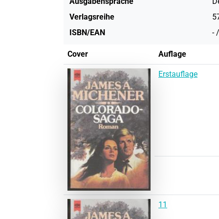
Ausgabensprache
D
Verlagsreihe
5
ISBN/EAN
- /
Cover
Auflage
Erstauflage
11