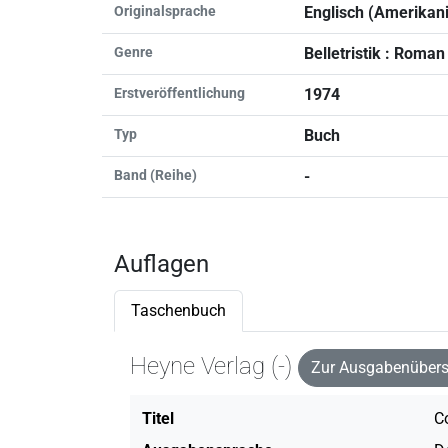
Originalsprache
Englisch (Amerikan
Genre
Belletristik : Roman
Erstveröffentlichung
1974
Typ
Buch
Band (Reihe)
-
Auflagen
Taschenbuch
Heyne Verlag (-)
Zur Ausgabenübers
Titel
C