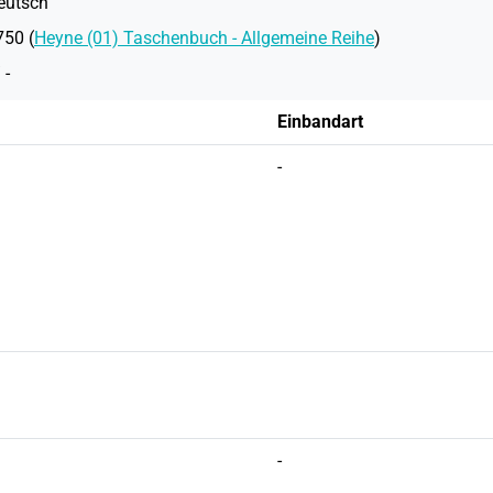
eutsch
750 (
Heyne (01) Taschenbuch - Allgemeine Reihe
)
 -
Einbandart
-
-