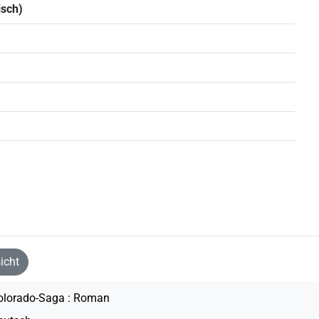
isch)
icht
olorado-Saga : Roman