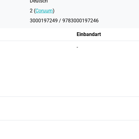
Deutsch
2 (
Coruum
)
3000197249 / 9783000197246
Einbandart
-