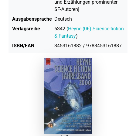
und Erzählungen prominenter
SF-Autoren]
Ausgabensprache
Deutsch
Verlagsreihe
6342 (
Heyne (06) Science-fiction
& Fantasy
)
ISBN/EAN
3453161882 / 9783453161887