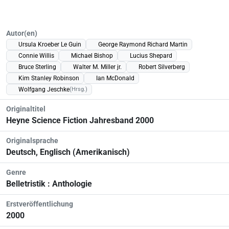
Autor(en)
Ursula Kroeber Le Guin
George Raymond Richard Martin
Connie Willis
Michael Bishop
Lucius Shepard
Bruce Sterling
Walter M. Miller jr.
Robert Silverberg
Kim Stanley Robinson
Ian McDonald
Wolfgang Jeschke
(Hrsg.)
Originaltitel
Heyne Science Fiction Jahresband 2000
Originalsprache
Deutsch, Englisch (Amerikanisch)
Genre
Belletristik : Anthologie
Erstveröffentlichung
2000