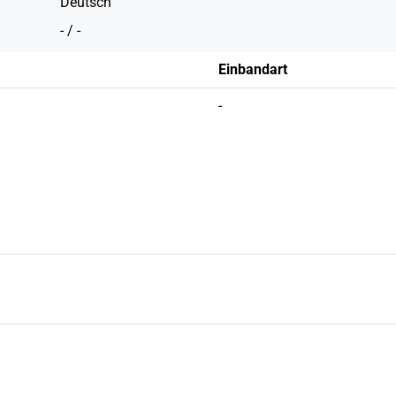
Deutsch
- / -
Einbandart
-