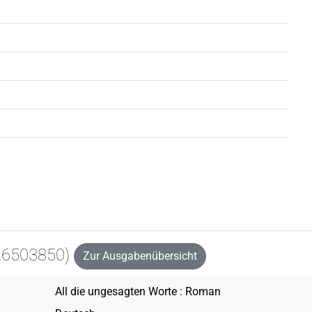
26503850)
Zur Ausgabenübersicht
All die ungesagten Worte : Roman