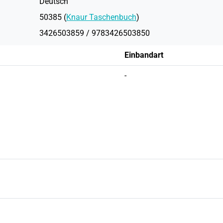
Deutsch
50385 (
Knaur Taschenbuch
)
3426503859 / 9783426503850
Einbandart
-