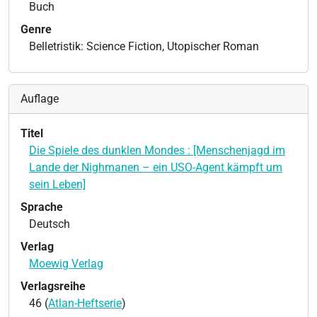
Buch
Genre
Belletristik: Science Fiction, Utopischer Roman
Auflage
Titel
Die Spiele des dunklen Mondes : [Menschenjagd im
Lande der Nighmanen – ein USO-Agent kämpft um
sein Leben]
Sprache
Deutsch
Verlag
Moewig Verlag
Verlagsreihe
46 (
Atlan-Heftserie
)