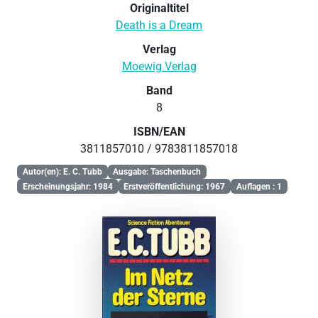
Originaltitel
Death is a Dream
Verlag
Moewig Verlag
Band
8
ISBN/EAN
3811857010 / 9783811857018
Autor(en): E. C. Tubb
Ausgabe: Taschenbuch
Erscheinungsjahr: 1984
Erstveröffentlichung: 1967
Auflagen : 1