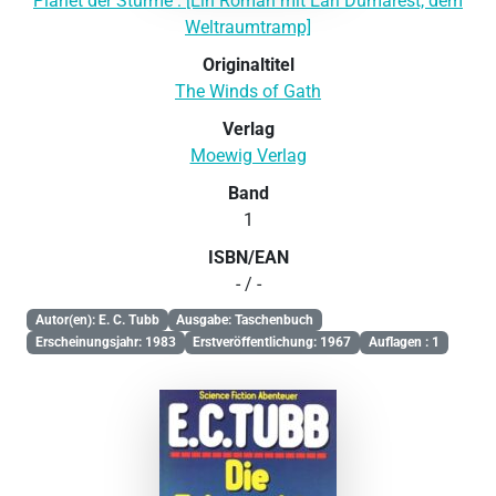
Planet der Stürme : [Ein Roman mit Earl Dumarest, dem
Weltraumtramp]
Originaltitel
The Winds of Gath
Verlag
Moewig Verlag
Band
1
ISBN/EAN
- / -
Autor(en): E. C. Tubb
Ausgabe: Taschenbuch
Erscheinungsjahr: 1983
Erstveröffentlichung: 1967
Auflagen : 1