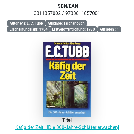
ISBN/EAN
3811857002 / 9783811857001
Autor(en): E. C. Tubb
Ausgabe: Taschenbuch
Erscheinungsjahr: 1984
Erstveröffentlichung: 1970
Auflagen : 1
Titel
Käfig der Zeit : [Die 300-Jahre-Schläfer erwachen]