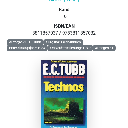
Band
10
ISBN/EAN
3811857037 / 9783811857032
Autor(en): E. C. Tubb
Ausgabe: Taschenbuch
Erscheinungsjahr: 1984
Erstveröffentlichung: 1979
Auflagen : 1