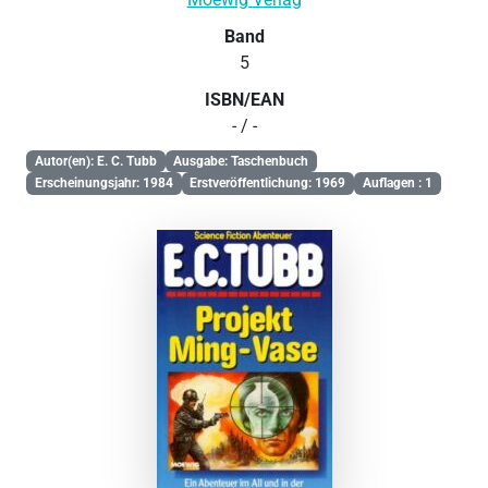
Band
5
ISBN/EAN
- / -
Autor(en): E. C. Tubb
Ausgabe: Taschenbuch
Erscheinungsjahr: 1984
Erstveröffentlichung: 1969
Auflagen : 1