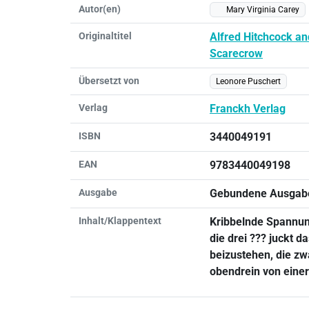
Autor(en)
Mary Virginia Carey
Originaltitel
Alfred Hitchcock an
Scarecrow
Übersetzt von
Leonore Puschert
Verlag
Franckh Verlag
ISBN
3440049191
EAN
9783440049198
Ausgabe
Gebundene Ausgab
Inhalt/Klappentext
Kribbelnde Spannung
die drei ??? juckt da
beizustehen, die zw
obendrein von eine