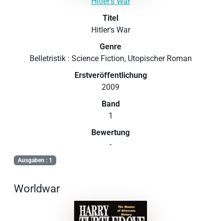
Hitler's War
Titel
Hitler's War
Genre
Belletristik : Science Fiction, Utopischer Roman
Erstveröffentlichung
2009
Band
1
Bewertung
-
Ausgaben : 1
Worldwar