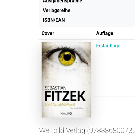
Ausgabensprache
Verlagsreihe
ISBN/EAN
Cover
Auflage
Erstauflage
Weltbild Verlag (97838680073