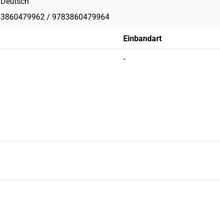
Deutsch
3860479962 / 9783860479964
Einbandart
-