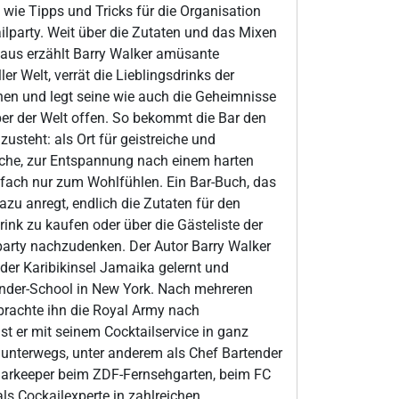
 wie Tipps und Tricks für die Organisation
ilparty. Weit über die Zutaten und das Mixen
naus erzählt Barry Walker amüsante
er Welt, verrät die Lieblingsdrinks der
en und legt seine wie auch die Geheimnisse
er der Welt offen. So bekommt die Bar den
 zusteht: als Ort für geistreiche und
he, zur Entspannung nach einem harten
nfach nur zum Wohlfühlen. Ein Bar-Buch, das
u anregt, endlich die Zutaten für den
rink zu kaufen oder über die Gästeliste der
party nachzudenken. Der Autor Barry Walker
der Karibikinsel Jamaika gelernt und
ender-School in New York. Nach mehreren
brachte ihn die Royal Army nach
ist er mit seinem Cocktailservice in ganz
 unterwegs, unter anderem als Chef Bartender
Barkeeper beim ZDF-Fernsehgarten, beim FC
ls Cockailexperte in zahlreichen