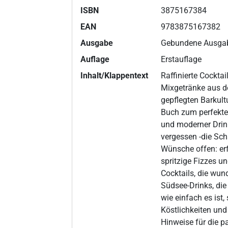
ISBN
3875167384
EAN
9783875167382
Ausgabe
Gebundene Ausga
Auflage
Erstauflage
Inhalt/Klappentext
Raffinierte Cocktai
Mixgetränke aus de
gepflegten Barkult
Buch zum perfekte
und moderner Drink
vergessen -die Sch
Wünsche offen: erf
spritzige Fizzes u
Cocktails, die wun
Südsee-Drinks, die 
wie einfach es ist,
Köstlichkeiten und
Hinweise für die 