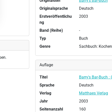
Originaltitel
Barry's Bar-Buch
Originalsprache
Deutsch
Erstveröffentlichu
2003
ng
Band (Reihe)
-
Typ
Buch
Genre
Sachbuch: Kochen
ben.
Auflage
Titel
Barry's Bar-Buch :
Sprache
Deutsch
Verlag
Matthaes Verlag
Jahr
2003
Seitenanzahl
160