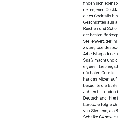
finden sich ebenso
der eigenen Cockta
eines Cocktails hi
Geschichten aus all
Reichen und Schön
der besten Barkeep
Stellenwert, der ihr
zwanglose Gespräc
Arbeitstag oder ei
Spaß macht und daz
eigenen Lieblingsd
nächsten Cocktail
hat das Mixen auf 
besuchte die Bart
Jahren in London 
Deutschland. Hier 
Europa erfolgreich
von Siemens, als 
Schalke 04 sowie a