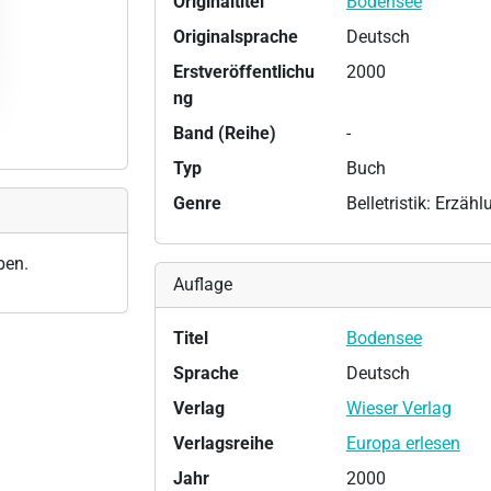
Originaltitel
Bodensee
Originalsprache
Deutsch
Erstveröffentlichu
2000
ng
Band (Reihe)
-
Typ
Buch
Genre
Belletristik: Erzäh
ben.
Auflage
Titel
Bodensee
Sprache
Deutsch
Verlag
Wieser Verlag
Verlagsreihe
Europa erlesen
Jahr
2000