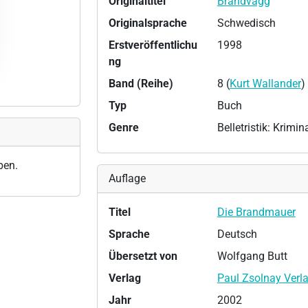
Originaltitel
Brandvägg
Originalsprache
Schwedisch
Erstveröffentlichu
1998
ng
Band (Reihe)
8 (
Kurt Wallander
)
Typ
Buch
Genre
Belletristik: Krimi
ben.
Auflage
Titel
Die Brandmauer
Sprache
Deutsch
Übersetzt von
Wolfgang Butt
Verlag
Paul Zsolnay Verl
Jahr
2002