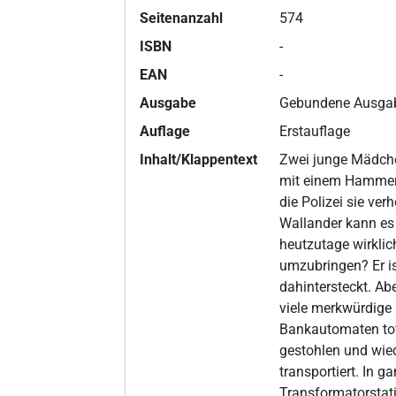
Seitenanzahl
574
ISBN
-
EAN
-
Ausgabe
Gebundene Ausga
Auflage
Erstauflage
Inhalt/Klappentext
Zwei junge Mädchen
mit einem Hammer 
die Polizei sie verh
Wallander kann es
heutzutage wirklic
umzubringen? Er is
dahintersteckt. Ab
viele merkwürdige 
Bankautomaten tot
gestohlen und wie
transportiert. In g
Transformatorstati