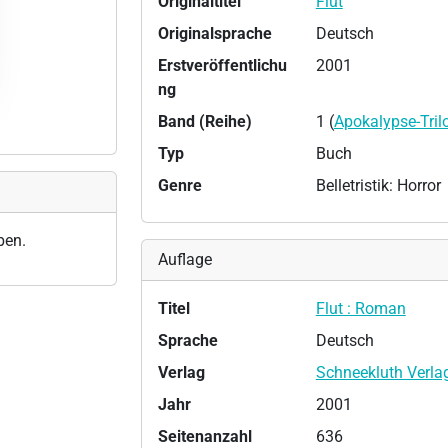
Originaltitel
Flut
Originalsprache
Deutsch
Erstveröffentlichu
2001
ng
Band (Reihe)
1 (
Apokalypse-Tril
Typ
Buch
Genre
Belletristik: Horror
ben.
Auflage
Titel
Flut : Roman
Sprache
Deutsch
Verlag
Schneekluth Verla
Jahr
2001
Seitenanzahl
636