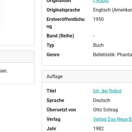
Originaltitel
I, Robot
Originalsprache
Englisch (Amerika
Erstveröffentlichu
1950
ng
Band (Reihe)
-
Typ
Buch
Genre
Belletristik: Phan
ben.
Auflage
Titel
Ich, der Robot
Sprache
Deutsch
Übersetzt von
Otto Schrag
Verlag
Verlag Das Neue Be
Jahr
1982