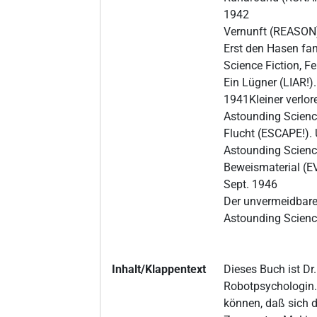
1942
Vernunft (REASON).
Erst den Hasen fa
Science Fiction, F
Ein Lügner (LIAR!)
1941Kleiner verlo
Astounding Scienc
Flucht (ESCAPE!).
Astounding Science
Beweismaterial (EV
Sept. 1946
Der unvermeidbare
Astounding Science
Inhalt/Klappentext
Dieses Buch ist Dr
Robotpsychologin. 
können, daß sich d