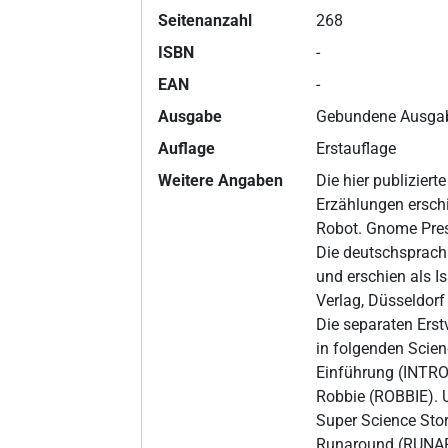
Seitenanzahl
268
ISBN
-
EAN
-
Ausgabe
Gebundene Ausgab
Auflage
Erstauflage
Weitere Angaben
Die hier publizier
Erzählungen erschi
Robot. Gnome Pres
Die deutschsprach
und erschien als I
Verlag, Düsseldorf
Die separaten Erst
in folgenden Scien
Einführung (INTR
Robbie (ROBBIE).
Super Science Stor
Runaround (RUNARO