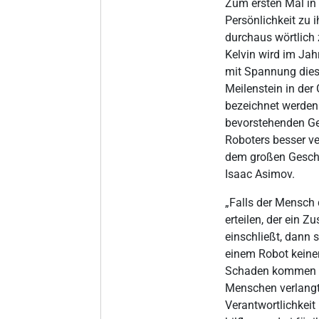
Zum ersten Mal in 
Persönlichkeit zu 
durchaus wörtlich
Kelvin wird im Jah
mit Spannung diese
Meilenstein in de
bezeichnet werden 
bevorstehenden Geb
Roboters besser ve
dem großen Geschi
Isaac Asimov.
„Falls der Mensch 
erteilen, der ein
einschließt, dann 
einem Robot keinen
Schaden kommen kö
Menschen verlangt
Verantwortlichkei