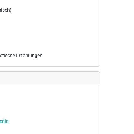
nisch)
tastische Erzählungen
rlin