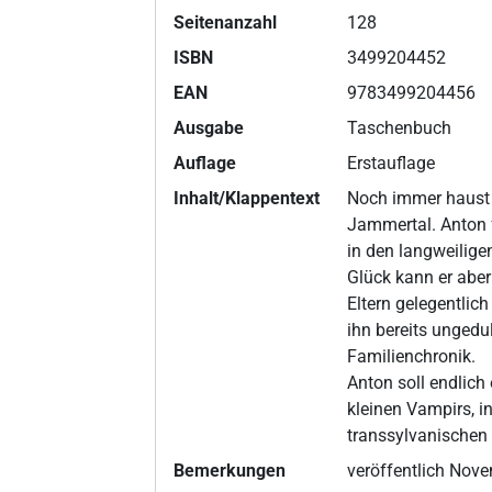
Seitenanzahl
128
ISBN
3499204452
EAN
9783499204456
Ausgabe
Taschenbuch
Auflage
Erstauflage
Inhalt/Klappentext
Noch immer haust d
Jammertal. Anton 
in den langweilig
Glück kann er abe
Eltern gelegentlic
ihn bereits ungedu
Familienchronik.
Anton soll endlich
kleinen Vampirs, in
transsylvanischen 
Bemerkungen
veröffentlich Nov