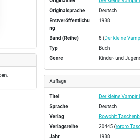
Originaltitel
Der kleine Vampir l
Originalsprache
Deutsch
Erstveröffentlichu
1988
ng
Band (Reihe)
8 (
Der kleine Vamp
Typ
Buch
Genre
Kinder- und Jugen
ben.
Auflage
Titel
Der kleine Vampir l
Sprache
Deutsch
Verlag
Rowohlt Taschenb
Verlagsreihe
20445 (
rororo Ta
Jahr
1988