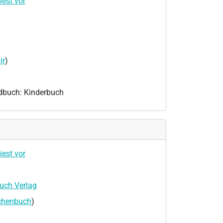
iest vor
ir
)
dbuch: Kinderbuch
iest vor
uch Verlag
schenbuch
)