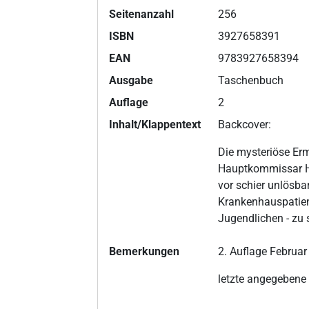
Seitenanzahl
256
ISBN
3927658391
EAN
9783927658394
Ausgabe
Taschenbuch
Auflage
2
Inhalt/Klappentext
Backcover:
Die mysteriöse Erm
Hauptkommissar Ha
vor schier unlösbar
Krankenhauspatient
Jugendlichen - zu s
Bemerkungen
2. Auflage Februa
letzte angegebene