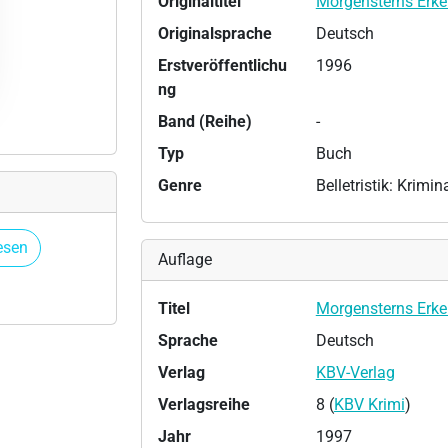
Originaltitel
Morgensterns Erke
Originalsprache
Deutsch
Erstveröffentlichu
1996
ng
Band (Reihe)
-
Typ
Buch
Genre
Belletristik: Krimi
esen
Auflage
Titel
Morgensterns Erke
Sprache
Deutsch
Verlag
KBV-Verlag
Verlagsreihe
8 (
KBV Krimi
)
Jahr
1997