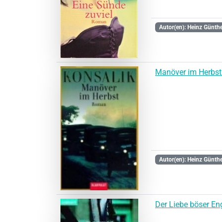
Autor(en): Heinz Günthe
Manöver im Herbst
Autor(en): Heinz Günthe
Der Liebe böser En