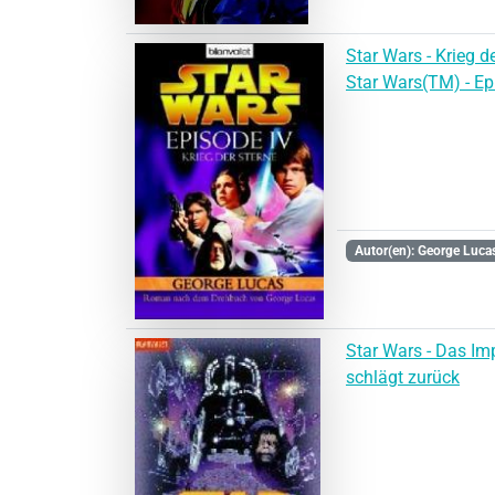
Star Wars - Krieg de
Star Wars(TM) - Ep
Autor(en): George Luca
Star Wars - Das Im
schlägt zurück