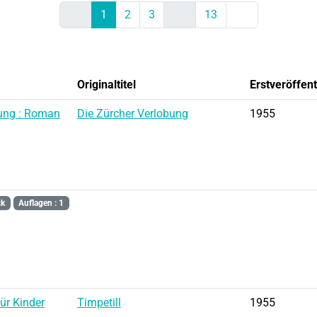
Previous
Next
1
2
3
13
Originaltitel
Erstveröffen
bung : Roman
Die Zürcher Verlobung
1955
ck
Auflagen : 1
ür Kinder
Timpetill
1955