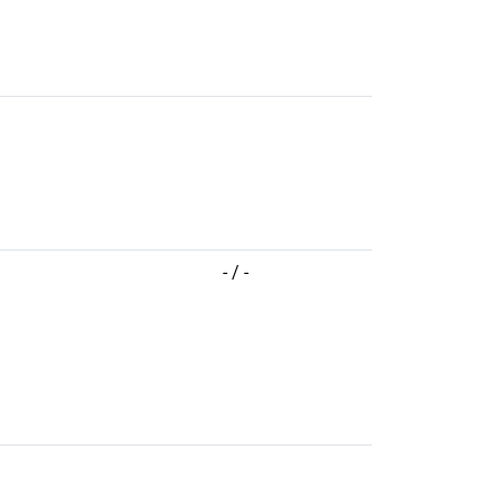
- / -