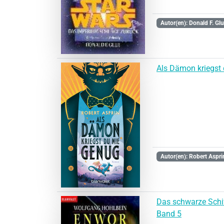
Autor(en): Donald F. Glu
Als Dämon kriegst 
Autor(en): Robert Aspri
Das schwarze Schif
Band 5