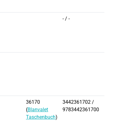
- / -
36170
3442361702 /
(
Blanvalet
9783442361700
Taschenbuch
)