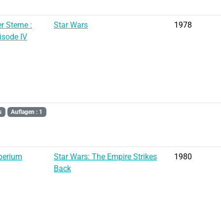
r Sterne :
Star Wars
1978
isode IV
s
Auflagen : 1
perium
Star Wars: The Empire Strikes
1980
Back