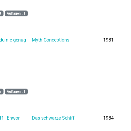
t
Auflagen : 1
du nie genug
Myth Conceptions
1981
n
Auflagen : 1
f : Enwor
Das schwarze Schiff
1984