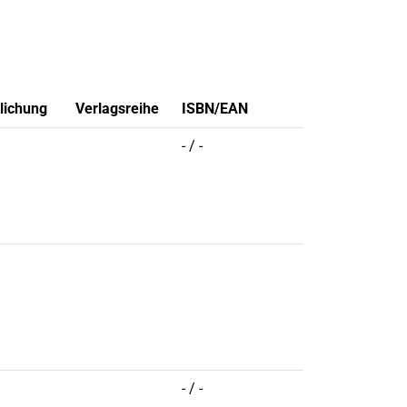
tlichung
Verlagsreihe
ISBN/EAN
- / -
- / -