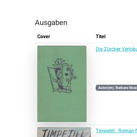
Ausgaben
Cover
Titel
Die Zürcher Verlo
Autor(en): Barbara Noa
Timpetill : Roman f