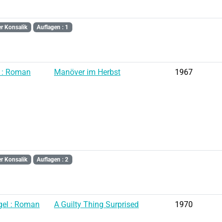
r Konsalik
Auflagen : 1
 : Roman
Manöver im Herbst
1967
r Konsalik
Auflagen : 2
gel : Roman
A Guilty Thing Surprised
1970