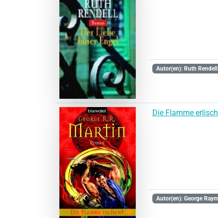
Autor(en): Ruth Rendell
Die Flamme erlisc
Autor(en): George Raym