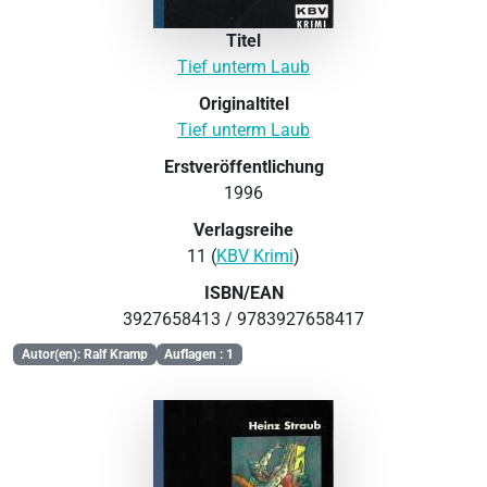
Titel
Tief unterm Laub
Originaltitel
Tief unterm Laub
Erstveröffentlichung
1996
Verlagsreihe
11 (
KBV Krimi
)
ISBN/EAN
3927658413 / 9783927658417
Autor(en): Ralf Kramp
Auflagen : 1