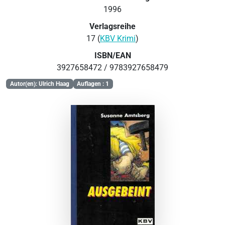
1996
Verlagsreihe
17 (
KBV Krimi
)
ISBN/EAN
3927658472 / 9783927658479
Autor(en): Ulrich Haag
Auflagen : 1