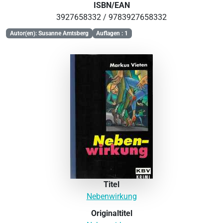
ISBN/EAN
3927658332 / 9783927658332
Autor(en): Susanne Amtsberg
Auflagen : 1
Titel
Nebenwirkung
Originaltitel