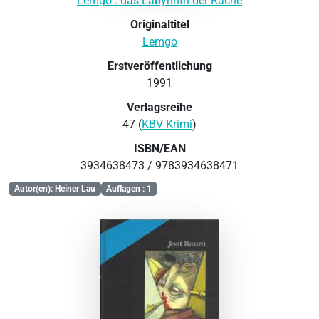
Lemgo : das Labyrinth der Rache
Originaltitel
Lemgo
Erstveröffentlichung
1991
Verlagsreihe
47 (
KBV Krimi
)
ISBN/EAN
3934638473 / 9783934638471
Autor(en): Heiner Lau
Auflagen : 1