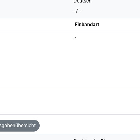
Deutsch
- / -
Einbandart
-
sgabenübersicht