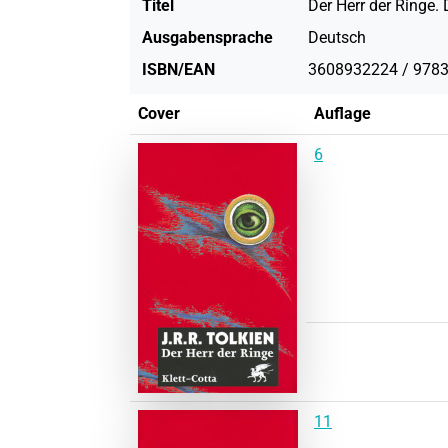
Titel
Der Herr der Ringe.
Ausgabensprache
Deutsch
ISBN/EAN
3608932224 / 978
Cover
Auflage
6
11