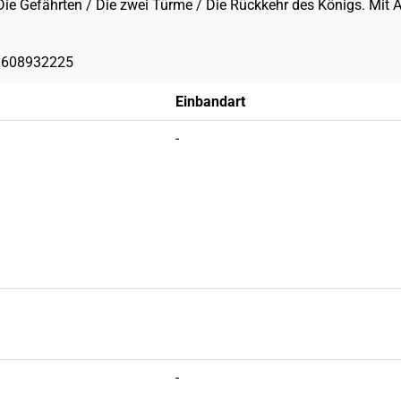
 Die Gefährten / Die zwei Türme / Die Rückkehr des Königs. Mit
3608932225
Einbandart
-
-