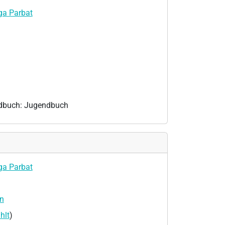
ga Parbat
ndbuch: Jugendbuch
ga Parbat
n
hlt
)