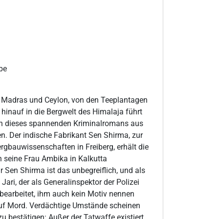
be
Madras und Ceylon, von den Teeplantagen
 hinauf in die Bergwelt des Himalaja führt
n dieses spannenden Kriminalromans aus
n. Der indische Fabrikant Sen Shirma, zur
ergbauwissenschaften in Freiberg, erhält die
h seine Frau Ambika in Kalkutta
r Sen Shirma ist das unbegreiflich, und als
ari, der als Generalinspektor der Polizei
 bearbeitet, ihm auch kein Motiv nennen
 auf Mord. Verdächtige Umstände scheinen
u bestätigen: Außer der Tatwaffe existiert