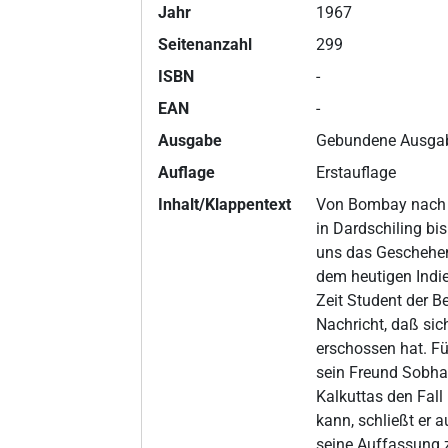
Jahr
1967
Seitenanzahl
299
ISBN
-
EAN
-
Ausgabe
Gebundene Ausga
Auflage
Erstauflage
Inhalt/Klappentext
Von Bombay nach 
in Dardschiling bis
uns das Geschehe
dem heutigen Indie
Zeit Student der B
Nachricht, daß sic
erschossen hat. Fü
sein Freund Sobha J
Kalkuttas den Fall
kann, schließt er
seine Auffassung z