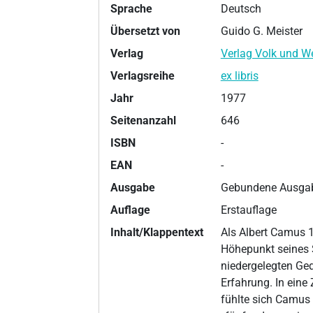
Sprache
Deutsch
Übersetzt von
Guido G. Meister
Verlag
Verlag Volk und We
Verlagsreihe
ex libris
Jahr
1977
Seitenanzahl
646
ISBN
-
EAN
-
Ausgabe
Gebundene Ausgab
Auflage
Erstauflage
Inhalt/Klappentext
Als Albert Camus 19
Höhepunkt seines 
niedergelegten Ged
Erfahrung. In eine 
fühlte sich Camus 