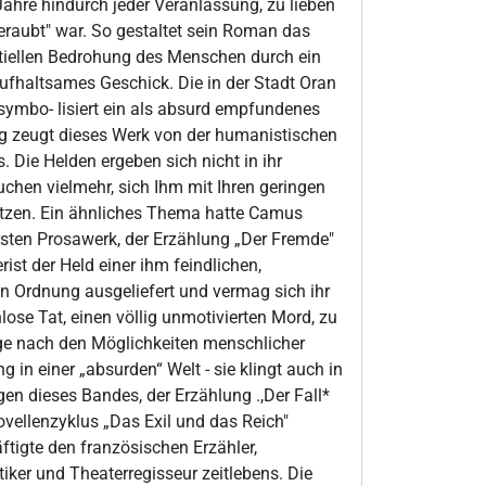
ahre hindurch jeder Veranlassung, zu lieben
eraubt" war. So gestaltet sein Roman das
tiellen Bedrohung des Menschen durch ein
ufhaltsames Geschick. Die in der Stadt Oran
symbo- lisiert ein als absurd empfundenes
ig zeugt dieses Werk von der humanistischen
. Die Helden ergeben sich nicht in ihr
suchen vielmehr, sich Ihm mit Ihren geringen
etzen. Ein ähnliches Thema hatte Camus
sten Prosawerk, der Erzählung „Der Fremde"
erist der Held einer ihm feindlichen,
 Ordnung ausgeliefert und vermag sich ihr
lose Tat, einen völlig unmotivierten Mord, zu
age nach den Möglichkeiten menschlicher
g in einer „absurden“ Welt - sie klingt auch in
gen dieses Bandes, der Erzählung .,Der Fall*
vellenzyklus „Das Exil und das Reich"
äftigte den französischen Erzähler,
iker und Theaterregisseur zeitlebens. Die