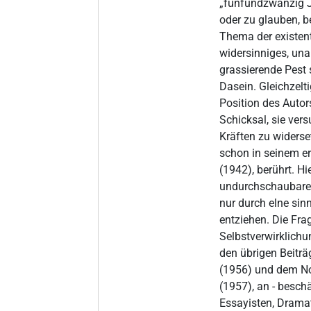
„fünfundzwanzig J
oder zu glauben, b
Thema der existen
widersinniges, una
grassierende Pest 
Dasein. Gleichzelt
Position des Autors
Schicksal, sie ver
Kräften zu widers
schon in seinem er
(1942), berührt. Hi
undurchschaubaren
nur durch elne sinn
entziehen. Die Fr
Selbstverwirklichun
den übrigen Beiträ
(1956) und dem No
(1957), an - besch
Essayisten, Dramat