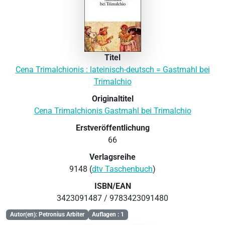
Titel
Cena Trimalchionis : lateinisch-deutsch = Gastmahl bei
Trimalchio
Originaltitel
Cena Trimalchionis Gastmahl bei Trimalchio
Erstveröffentlichung
66
Verlagsreihe
9148 (
dtv Taschenbuch
)
ISBN/EAN
3423091487 / 9783423091480
Autor(en): Petronius Arbiter
Auflagen : 1