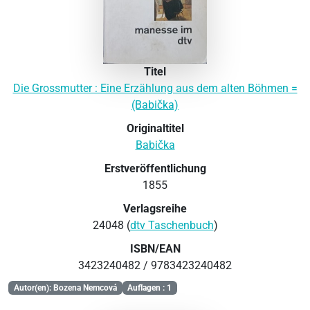
Titel
Die Grossmutter : Eine Erzählung aus dem alten Böhmen =
(Babička)
Originaltitel
Babička
Erstveröffentlichung
1855
Verlagsreihe
24048 (
dtv Taschenbuch
)
ISBN/EAN
3423240482 / 9783423240482
Autor(en): Bozena Nemcová
Auflagen : 1