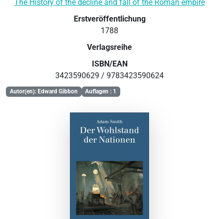
The History of the decline and fall of the Roman empire
Erstveröffentlichung
1788
Verlagsreihe
ISBN/EAN
3423590629 / 9783423590624
Autor(en): Edward Gibbon
Auflagen : 1