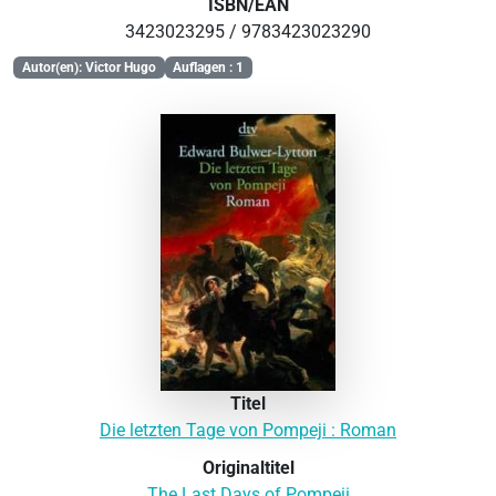
ISBN/EAN
3423023295 / 9783423023290
Autor(en): Victor Hugo
Auflagen : 1
Titel
Die letzten Tage von Pompeji : Roman
Originaltitel
The Last Days of Pompeii