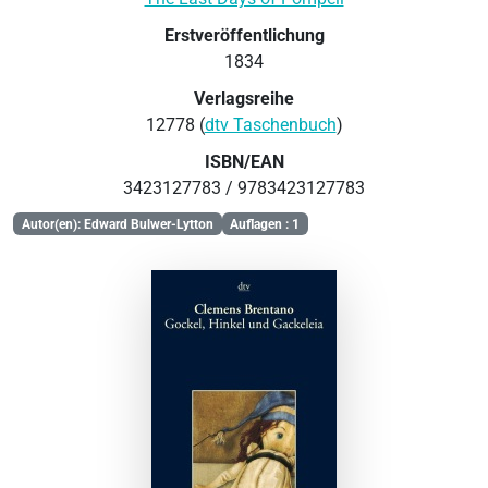
Erstveröffentlichung
1834
Verlagsreihe
12778 (
dtv Taschenbuch
)
ISBN/EAN
3423127783 / 9783423127783
Autor(en): Edward Bulwer-Lytton
Auflagen : 1