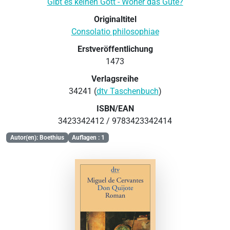
Gibt es keinen Gott - Woher das Gute?
Originaltitel
Consolatio philosophiae
Erstveröffentlichung
1473
Verlagsreihe
34241 (
dtv Taschenbuch
)
ISBN/EAN
3423342412 / 9783423342414
Autor(en): Boethius
Auflagen : 1