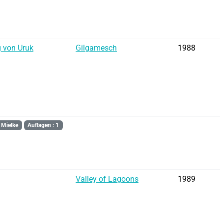
g von Uruk
Gilgamesch
1988
 Mielke
Auflagen : 1
Valley of Lagoons
1989