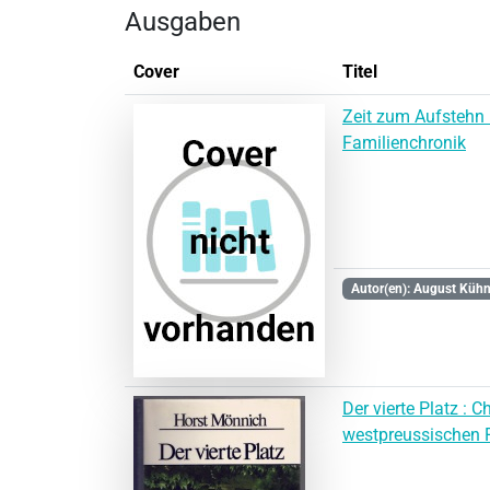
Ausgaben
Cover
Titel
Zeit zum Aufstehn :
Familienchronik
Autor(en): August Küh
Der vierte Platz : C
westpreussischen 