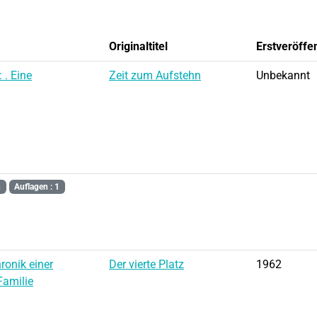
Originaltitel
Erstveröffe
 . Eine
Zeit zum Aufstehn
Unbekannt
n
Auflagen : 1
hronik einer
Der vierte Platz
1962
Familie