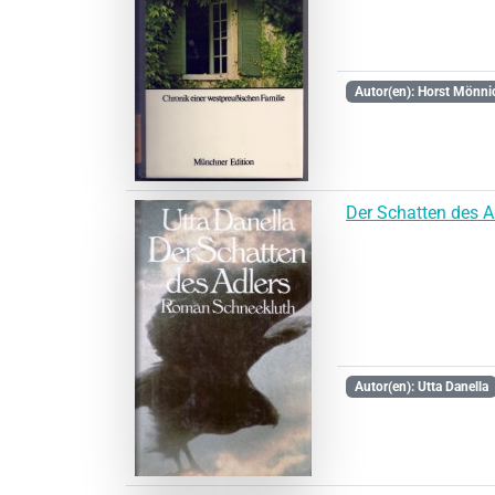
Autor(en): Horst Mönni
Der Schatten des A
Autor(en): Utta Danella