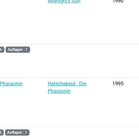
Midnight's Sun
1990
th
Auflagen : 1
 Pharaonin
Hatschepsut - Die
1995
Pharaonin
l
Auflagen : 1