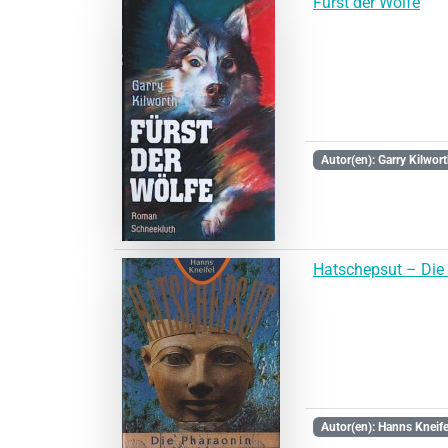
Fürst der Wölfe
Autor(en): Garry Kilwor
Hatschepsut – Die
Autor(en): Hanns Kneife