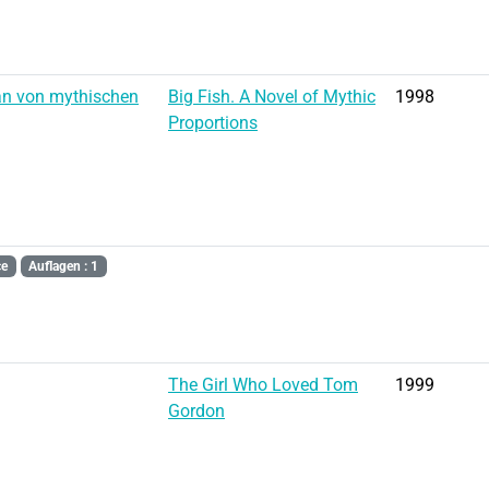
an von mythischen
Big Fish. A Novel of Mythic
1998
Proportions
ce
Auflagen : 1
The Girl Who Loved Tom
1999
Gordon