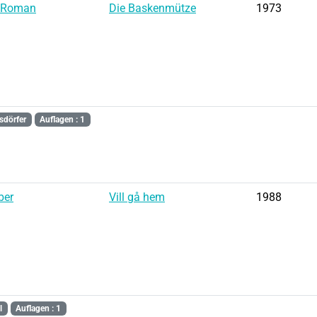
: Roman
Die Baskenmütze
1973
sdörfer
Auflagen : 1
ber
Vill gå hem
1988
l
Auflagen : 1