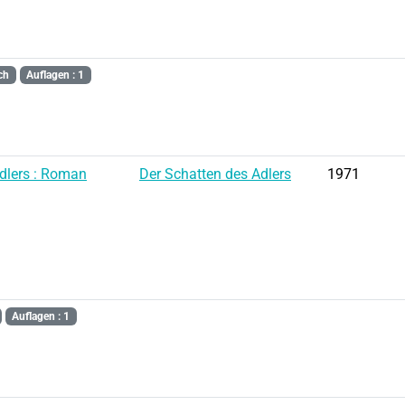
ch
Auflagen : 1
dlers : Roman
Der Schatten des Adlers
1971
Auflagen : 1