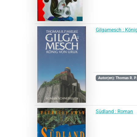
Gilgamesch : Köni
Autor(en): Thomas R. P.
Südland : Roman