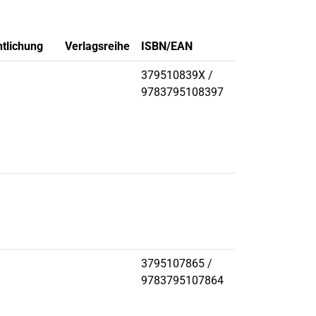
ntlichung
Verlagsreihe
ISBN/EAN
379510839X /
9783795108397
3795107865 /
9783795107864