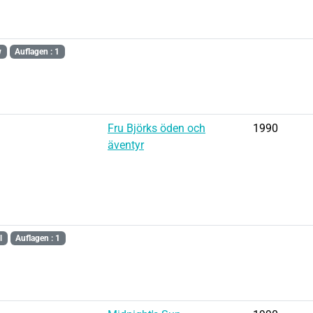
w
Auflagen : 1
Fru Björks öden och
1990
äventyr
l
Auflagen : 1